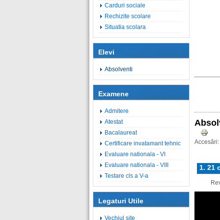
Carduri sociale
Rechizite scolare
Situatia scolara
Elevi
Absolventi
Examene
Admitere
Absol
Atestat
Bacalaureat
Accesări
Certificare invatamant tehnic
Evaluare nationala - VI
Evaluare nationala - VIII
1. 21 
Testare cls a V-a
Reved
Legaturi Utile
Vechiul site