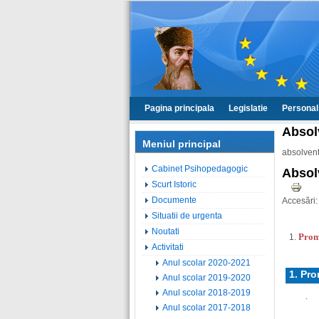
Pagina principala
Legislatie
Personal
Absol
Meniul principal
absolvent
Cabinet Psihopedagogic
Absolv
Scurt Istoric
Documente
Accesări
Situatii de urgenta
Noutati
Prom
Activitati
Anul scolar 2020-2021
1. Pro
Anul scolar 2019-2020
Anul scolar 2018-2019
.
Anul scolar 2017-2018