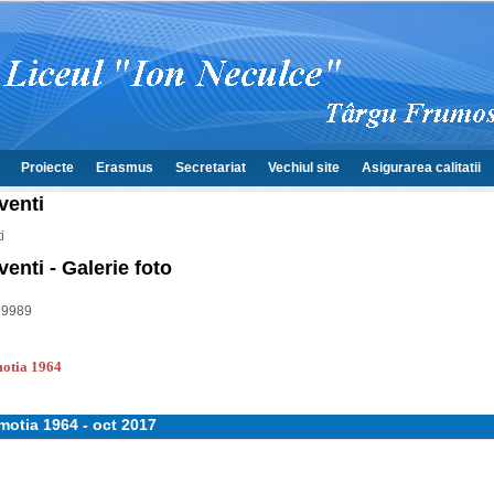
Proiecte
Erasmus
Secretariat
Vechiul site
Asigurarea calitatii
venti
i
enti - Galerie foto
: 9989
otia 1964
motia 1964 - oct 2017